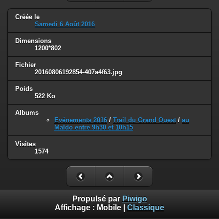
Créée le
Samedi 6 Août 2016
Dimensions
1200*802
Fichier
20160806192854-407a4f63.jpg
Poids
522 Ko
Albums
Evénements 2016
/
Trail du Grand Ouest
/
au
Maïdo entre 9h30 et 10h15
Visites
1574
Propulsé par
Piwigo
Affichage :
Mobile
|
Classique