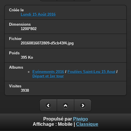
Créée le
Lundi 15 Août 2016
Dimensions
1200*802
Fichier
20160816072809-d5cb43f4.jpg
Poids
395 Ko
Albums
Evénements 2016
/
Foulées Saint-Leu 15 Aout
/
Départ et 1er tour
Visites
3938
Propulsé par
Piwigo
Affichage :
Mobile
|
Classique