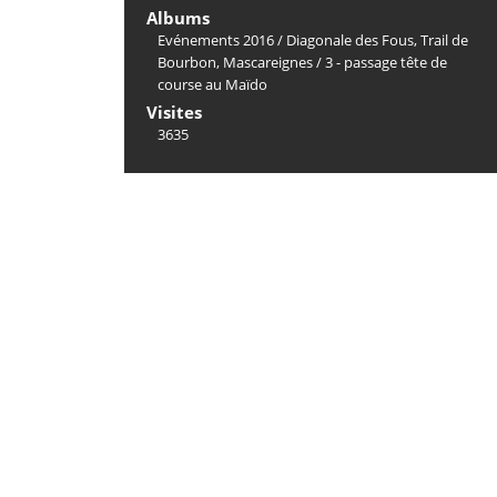
Albums
Evénements 2016
/
Diagonale des Fous, Trail de
Bourbon, Mascareignes
/
3 - passage tête de
course au Maïdo
Visites
3635