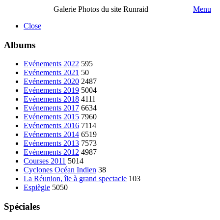
Galerie Photos du site Runraid
Menu
Close
Albums
Evénements 2022
595
Evénements 2021
50
Evénements 2020
2487
Evénements 2019
5004
Evénements 2018
4111
Evénements 2017
6634
Evénements 2015
7960
Evénements 2016
7114
Evénements 2014
6519
Evénements 2013
7573
Evénements 2012
4987
Courses 2011
5014
Cyclones Océan Indien
38
La Réunion, île à grand spectacle
103
Espiègle
5050
Spéciales