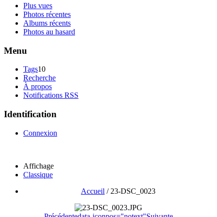
Plus vues
Photos récentes
Albums récents
Photos au hasard
Menu
Tags
10
Recherche
À propos
Notifications RSS
Identification
Connexion
Affichage
Classique
Accueil
/
23-DSC_0023
Précédente
data-iconpos="notext"
Suivante