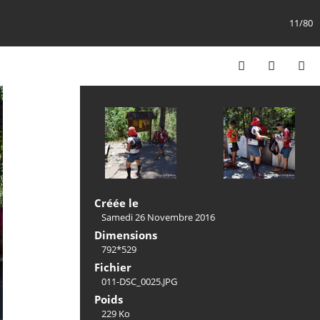
11/80
Créée le
Samedi 26 Novembre 2016
Dimensions
792*529
Fichier
011-DSC_0025.JPG
Poids
229 Ko