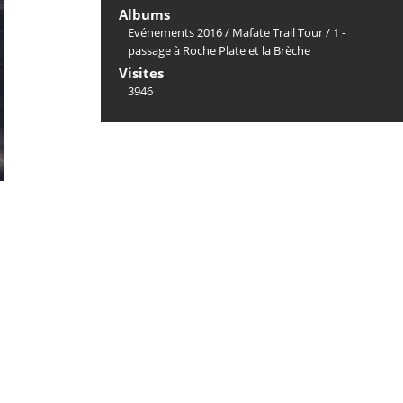
Albums
Evénements 2016
/
Mafate Trail Tour
/
1 -
passage à Roche Plate et la Brèche
Visites
3946