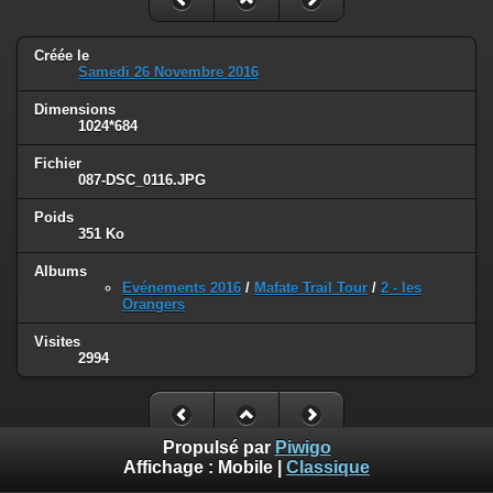
Créée le
Samedi 26 Novembre 2016
Dimensions
1024*684
Fichier
087-DSC_0116.JPG
Poids
351 Ko
Albums
Evénements 2016
/
Mafate Trail Tour
/
2 - les
Orangers
Visites
2994
Propulsé par
Piwigo
Affichage :
Mobile
|
Classique