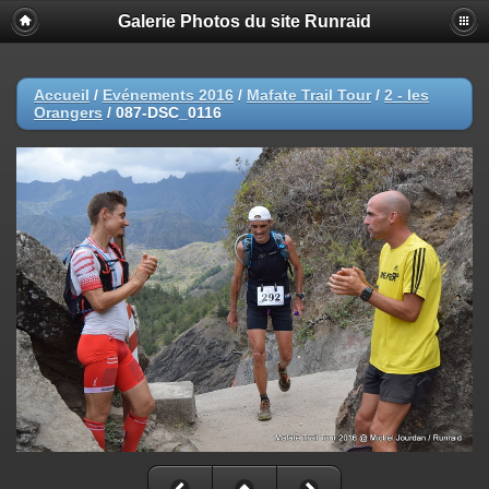
Galerie Photos du site Runraid
Accueil
/
Evénements 2016
/
Mafate Trail Tour
/
2 - les
Orangers
/
087-DSC_0116