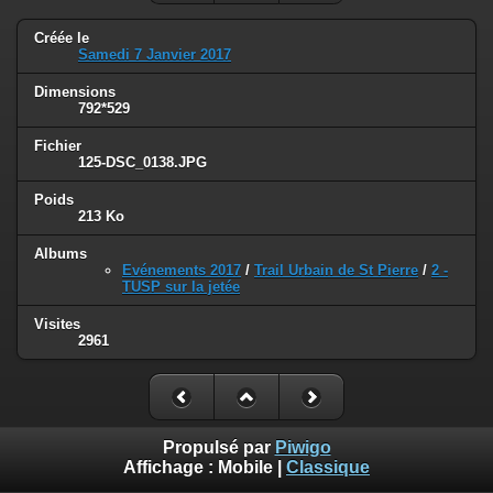
Créée le
Samedi 7 Janvier 2017
Dimensions
792*529
Fichier
125-DSC_0138.JPG
Poids
213 Ko
Albums
Evénements 2017
/
Trail Urbain de St Pierre
/
2 -
TUSP sur la jetée
Visites
2961
Propulsé par
Piwigo
Affichage :
Mobile
|
Classique