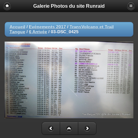
Galerie Photos du site Runraid
Accueil
/
Evénements 2017
/
TransVolcano et Trail
Tangue
/
6 Arrivée
/
03-DSC_0425