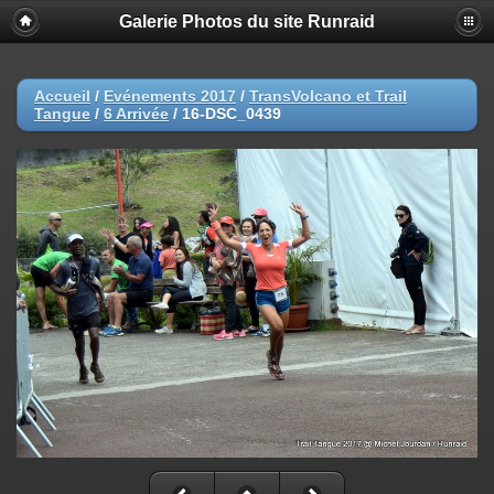
Galerie Photos du site Runraid
Accueil
/
Evénements 2017
/
TransVolcano et Trail
Tangue
/
6 Arrivée
/
16-DSC_0439