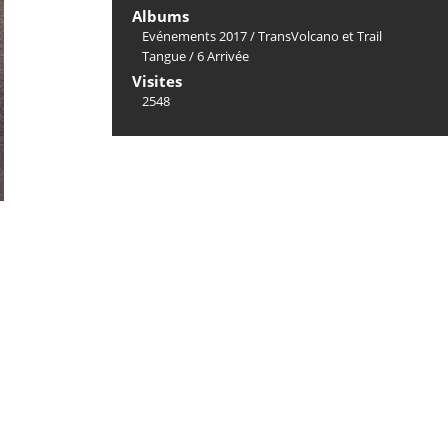
Albums
Evénements 2017
/
TransVolcano et Trail
Tangue
/
6 Arrivée
Visites
2548