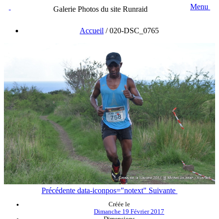
Menu
Galerie Photos du site Runraid
Accueil
/
020-DSC_0765
Précédente
data-iconpos="notext"
Suivante
Créée le
Dimanche 19 Février 2017