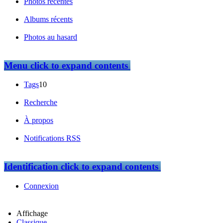
Photos récentes
Albums récents
Photos au hasard
Menu
click to expand contents
Tags
10
Recherche
À propos
Notifications RSS
Identification
click to expand contents
Connexion
Affichage
Classique