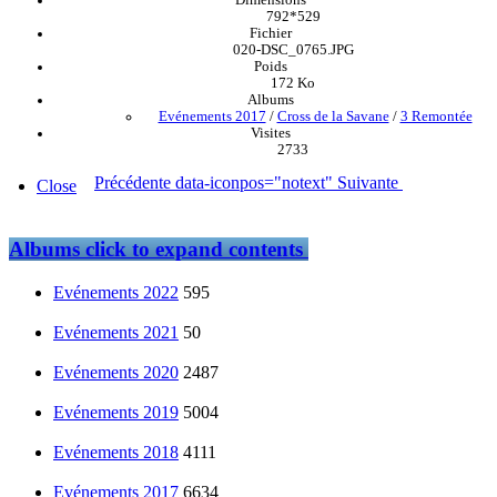
Dimensions
792*529
Fichier
020-DSC_0765.JPG
Poids
172 Ko
Albums
Evénements 2017
/
Cross de la Savane
/
3 Remontée
Visites
2733
Précédente
data-iconpos="notext"
Suivante
Close
Albums
click to expand contents
Evénements 2022
595
Evénements 2021
50
Evénements 2020
2487
Evénements 2019
5004
Evénements 2018
4111
Evénements 2017
6634