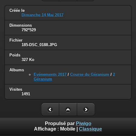
Créée le
Dimanche 14 Mai 2017
Dimensions
792*529
Fichier
185-DSC_0188.JPG
Poids
327 Ko
Albums
Evénements 2017
/
Course du Géranium
/
2
Géranium
Visites
1491
Propulsé par
Piwigo
Affichage :
Mobile
|
Classique