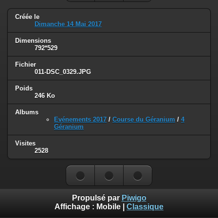
Créée le
Dimanche 14 Mai 2017
Dimensions
792*529
Fichier
011-DSC_0329.JPG
Poids
246 Ko
Albums
Evénements 2017
/
Course du Géranium
/
4
Géranium
Visites
2528
Propulsé par
Piwigo
Affichage :
Mobile
|
Classique