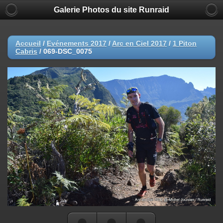
Galerie Photos du site Runraid
Accueil
/
Evénements 2017
/
Arc en Ciel 2017
/
1 Piton
Cabris
/
069-DSC_0075