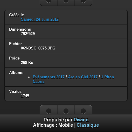
Créée le
Samedi 24 Juin 2017
Dimensions
792*529
Fichier
069-DSC_0075.JPG
Poids
268 Ko
Albums
Evénements 2017
/
Arc en Ciel 2017
/
1 Piton
Cabris
Visites
1745
Propulsé par
Piwigo
Affichage :
Mobile
|
Classique