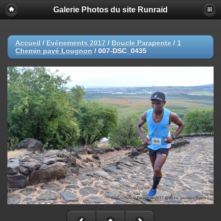
Galerie Photos du site Runraid
Accueil
/
Evénements 2017
/
Boucle Parapente
/
1
Chemin pavé Lougnon
/
007-DSC_0435