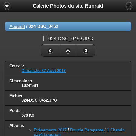
Galerie Photos du site Runraid
Accueil
/
024-DSC_0452
Créée le
Dimanche 27 Août 2017
Dimensions
1024*684
Fichier
024-DSC_0452.JPG
Poids
378 Ko
Albums
Evénements 2017
/
Boucle Parapente
/
1 Chemin
pavé Lougnon