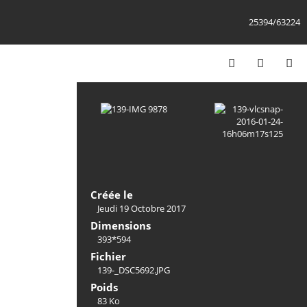
25394/63224
Créée le
Jeudi 19 Octobre 2017
Dimensions
393*594
Fichier
139-_DSC5692.JPG
Poids
83 Ko