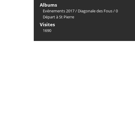
Albums
Evénements 2017
/
Diagonale des Fous
/
0
Départ à St Pierre
Visites
1690