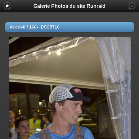
Galerie Photos du site Runraid
Accueil
/
160-_DSC5716