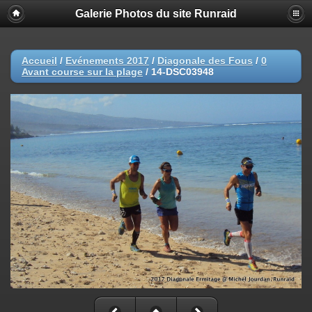
Galerie Photos du site Runraid
Accueil
/
Evénements 2017
/
Diagonale des Fous
/
0
Avant course sur la plage
/
14-DSC03948