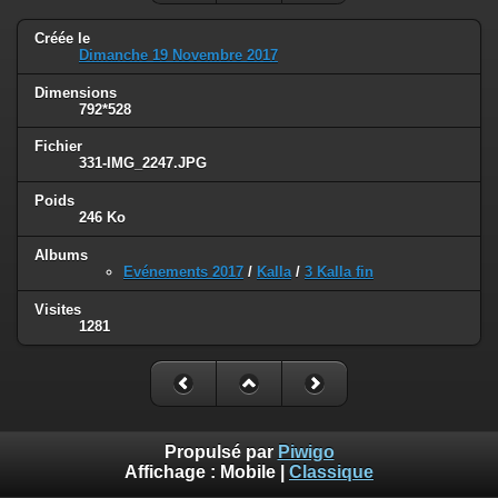
Créée le
Dimanche 19 Novembre 2017
Dimensions
792*528
Fichier
331-IMG_2247.JPG
Poids
246 Ko
Albums
Evénements 2017
/
Kalla
/
3 Kalla fin
Visites
1281
Propulsé par
Piwigo
Affichage :
Mobile
|
Classique