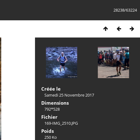
28238/63224
Créée le
Samedi 25 Novembre 2017
Dimensions
792*528
Fichier
169-IMG_2510.JPG
Poids
250 Ko