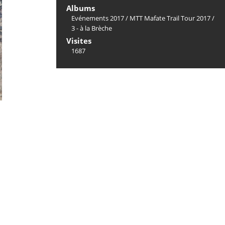
Albums
Evénements 2017
/
MTT Mafate Trail Tour 2017
/
3 - à la Brèche
Visites
1687