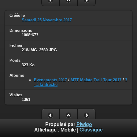
Créée le
Samedi 25 Novembre 2017
Dimensions
1008*673
Fichier
218-IMG_2560.JPG
Poids
323 Ko
Albums
Evénements 2017
/
MTT Mafate Trail Tour 2017
/
3
- à la Brèche
Visites
1361
Propulsé par
Piwigo
Affichage :
Mobile
|
Classique