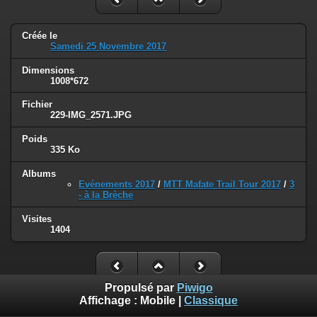
Créée le
Samedi 25 Novembre 2017
Dimensions
1008*672
Fichier
229-IMG_2571.JPG
Poids
335 Ko
Albums
Evénements 2017
/
MTT Mafate Trail Tour 2017
/
3
- à la Brèche
Visites
1404
Propulsé par
Piwigo
Affichage :
Mobile
|
Classique