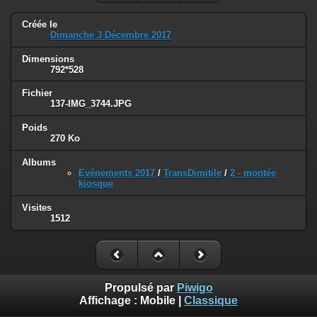
Créée le
Dimanche 3 Décembre 2017
Dimensions
792*528
Fichier
137-IMG_3744.JPG
Poids
270 Ko
Albums
Evénements 2017
/
TransDimitile
/
2 - montée
kiosque
Visites
1512
Propulsé par
Piwigo
Affichage :
Mobile
|
Classique