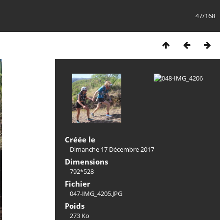
47/168
Créée le
Dimanche 17 Décembre 2017
Dimensions
792*528
Fichier
047-IMG_4205.JPG
Poids
273 Ko