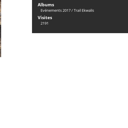
Albums
Evénements 2017
/
Trail Ekwalis
Visites
2191