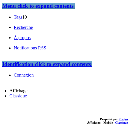
Menu
click to expand contents
Tags
10
Recherche
À propos
Notifications RSS
Identification
click to expand contents
Connexion
Affichage
Classique
Propulsé par
Piwigo
Affichage :
Mobile
|
Classique