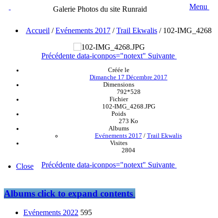
Menu
Galerie Photos du site Runraid
Accueil
/
Evénements 2017
/
Trail Ekwalis
/
102-IMG_4268
Précédente
data-iconpos="notext"
Suivante
Créée le
Dimanche 17 Décembre 2017
Dimensions
792*528
Fichier
102-IMG_4268.JPG
Poids
273 Ko
Albums
Evénements 2017
/
Trail Ekwalis
Visites
2804
Précédente
data-iconpos="notext"
Suivante
Close
Albums
click to expand contents
Evénements 2022
595