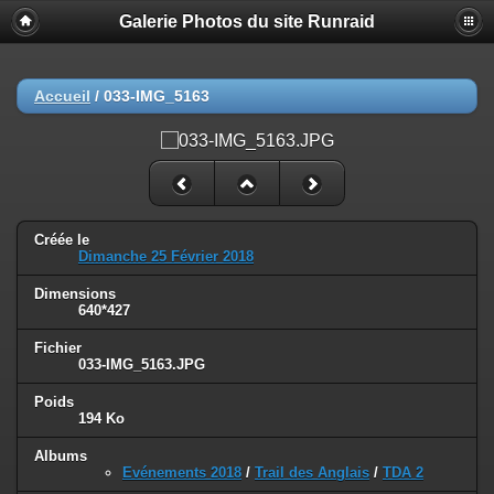
Galerie Photos du site Runraid
Accueil
/
033-IMG_5163
Créée le
Dimanche 25 Février 2018
Dimensions
640*427
Fichier
033-IMG_5163.JPG
Poids
194 Ko
Albums
Evénements 2018
/
Trail des Anglais
/
TDA 2