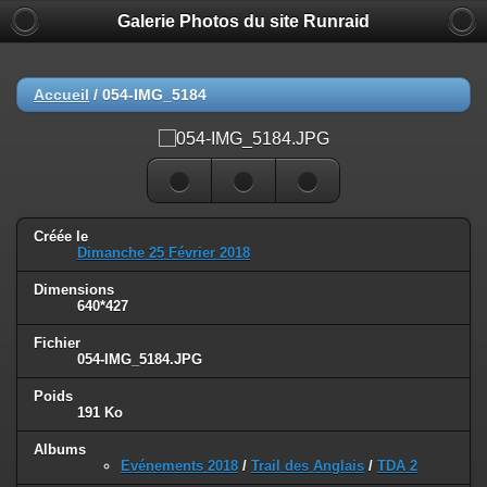
Galerie Photos du site Runraid
Accueil
/
054-IMG_5184
Créée le
Dimanche 25 Février 2018
Dimensions
640*427
Fichier
054-IMG_5184.JPG
Poids
191 Ko
Albums
Evénements 2018
/
Trail des Anglais
/
TDA 2