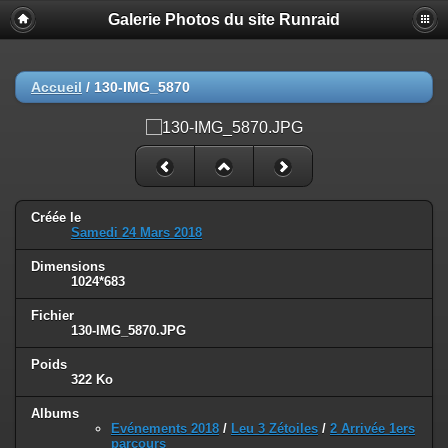
Galerie Photos du site Runraid
Accueil
/
130-IMG_5870
Créée le
Samedi 24 Mars 2018
Dimensions
1024*683
Fichier
130-IMG_5870.JPG
Poids
322 Ko
Albums
Evénements 2018
/
Leu 3 Zétoiles
/
2 Arrivée 1ers
parcours