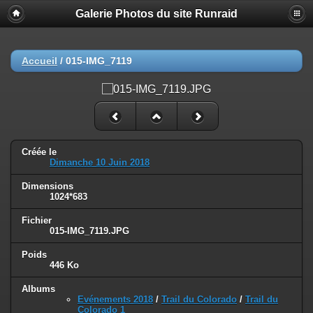
Galerie Photos du site Runraid
Accueil
/
015-IMG_7119
Créée le
Dimanche 10 Juin 2018
Dimensions
1024*683
Fichier
015-IMG_7119.JPG
Poids
446 Ko
Albums
Evénements 2018
/
Trail du Colorado
/
Trail du
Colorado 1