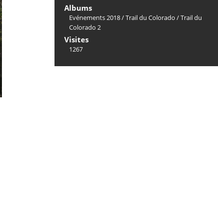
Albums
Evénements 2018
/
Trail du Colorado
/
Trail du
Colorado 2
Visites
1267