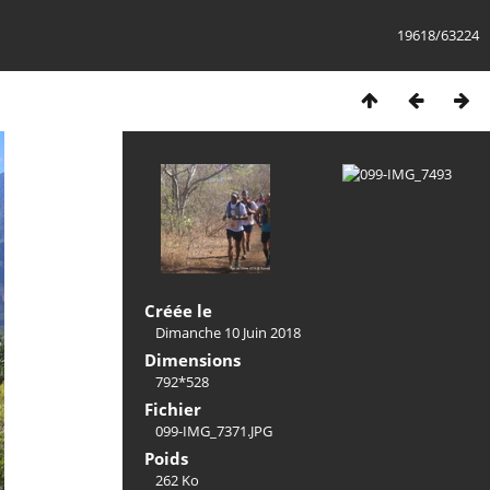
19618/63224
Créée le
Dimanche 10 Juin 2018
Dimensions
792*528
Fichier
099-IMG_7371.JPG
Poids
262 Ko