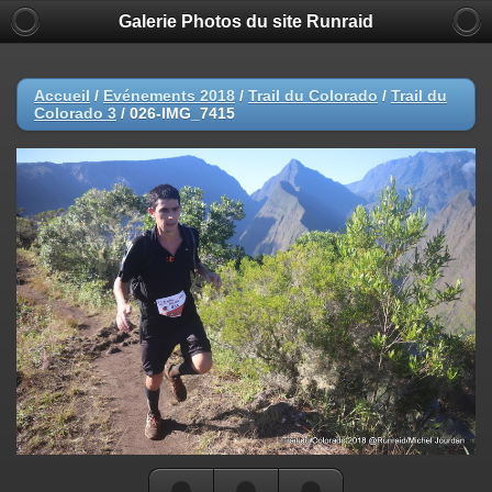
Galerie Photos du site Runraid
Accueil
/
Evénements 2018
/
Trail du Colorado
/
Trail du
Colorado 3
/
026-IMG_7415