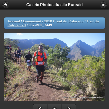
Galerie Photos du site Runraid
Accueil
/
Evénements 2018
/
Trail du Colorado
/
Trail du
Colorado 3
/
057-IMG_7449