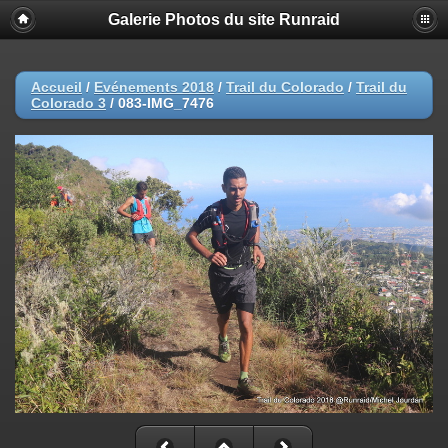
Galerie Photos du site Runraid
Accueil
/
Evénements 2018
/
Trail du Colorado
/
Trail du
Colorado 3
/
083-IMG_7476