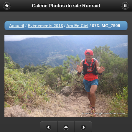
Galerie Photos du site Runraid
Accueil
/
Evénements 2018
/
Arc En Ciel
/
073-IMG_7909