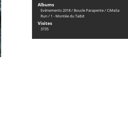
Albums
Evénements 2018
/
Boucle Parapente
/
CiMaSa
Run
/
1 - Montée du Taïbit
Visites
3735