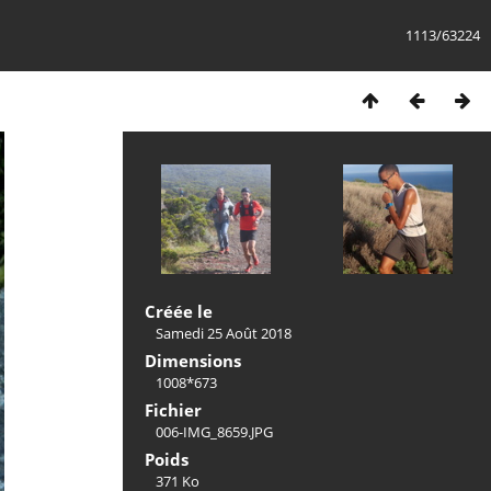
1113/63224
Créée le
Samedi 25 Août 2018
Dimensions
1008*673
Fichier
006-IMG_8659.JPG
Poids
371 Ko