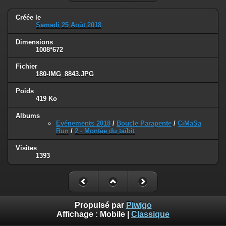
Créée le
Samedi 25 Août 2018
Dimensions
1008*672
Fichier
180-IMG_8843.JPG
Poids
419 Ko
Albums
Evénements 2018
/
Boucle Parapente
/
CiMaSa
Run
/
2 - Montée du taïbit
Visites
1393
Propulsé par
Piwigo
Affichage :
Mobile
|
Classique