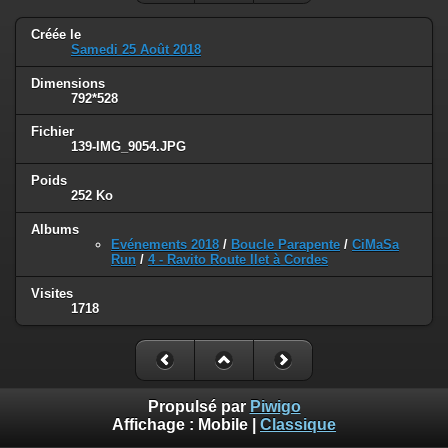
Créée le
Samedi 25 Août 2018
Dimensions
792*528
Fichier
139-IMG_9054.JPG
Poids
252 Ko
Albums
Evénements 2018
/
Boucle Parapente
/
CiMaSa
Run
/
4 - Ravito Route Ilet à Cordes
Visites
1718
Propulsé par
Piwigo
Affichage :
Mobile
|
Classique