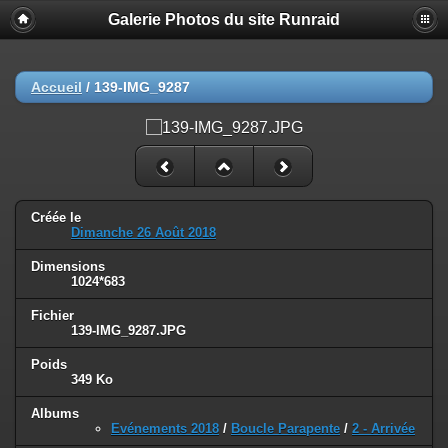
Galerie Photos du site Runraid
Accueil
/
139-IMG_9287
Créée le
Dimanche 26 Août 2018
Dimensions
1024*683
Fichier
139-IMG_9287.JPG
Poids
349 Ko
Albums
Evénements 2018
/
Boucle Parapente
/
2 - Arrivée