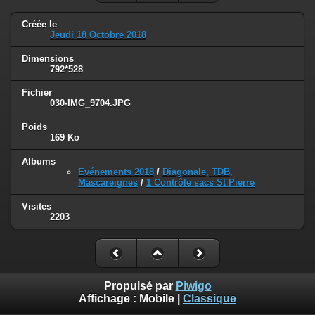
Créée le
Jeudi 18 Octobre 2018
Dimensions
792*528
Fichier
030-IMG_9704.JPG
Poids
169 Ko
Albums
Evénements 2018
/
Diagonale, TDB,
Mascareignes
/
1 Contrôle sacs St Pierre
Visites
2203
Propulsé par
Piwigo
Affichage :
Mobile
|
Classique