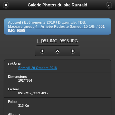
Galerie Photos du site Runraid
Accueil
/
Evénements 2018
/
Diagonale, TDB,
Mascareignes
/
4 - Arrivée Redoute Samedi 15-16h
/
051-
IMG_9895
Créée le
Samedi 20 Octobre 2018
Dimensions
1024*684
Fichier
051-IMG_9895.JPG
Poids
313 Ko
Albums