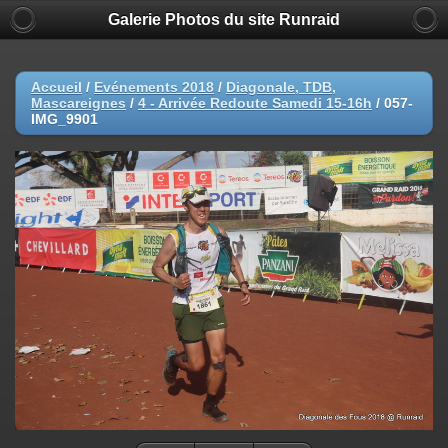
Galerie Photos du site Runraid
Accueil
/
Evénements 2018
/
Diagonale, TDB,
Mascareignes
/
4 - Arrivée Redoute Samedi 15-16h
/
057-
IMG_9901