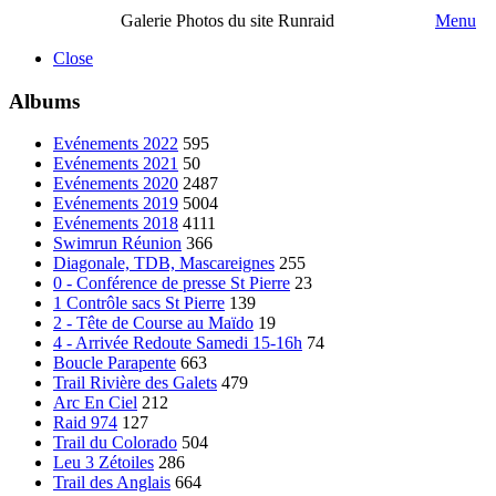
Galerie Photos du site Runraid
Menu
Close
Albums
Evénements 2022
595
Evénements 2021
50
Evénements 2020
2487
Evénements 2019
5004
Evénements 2018
4111
Swimrun Réunion
366
Diagonale, TDB, Mascareignes
255
0 - Conférence de presse St Pierre
23
1 Contrôle sacs St Pierre
139
2 - Tête de Course au Maïdo
19
4 - Arrivée Redoute Samedi 15-16h
74
Boucle Parapente
663
Trail Rivière des Galets
479
Arc En Ciel
212
Raid 974
127
Trail du Colorado
504
Leu 3 Zétoiles
286
Trail des Anglais
664