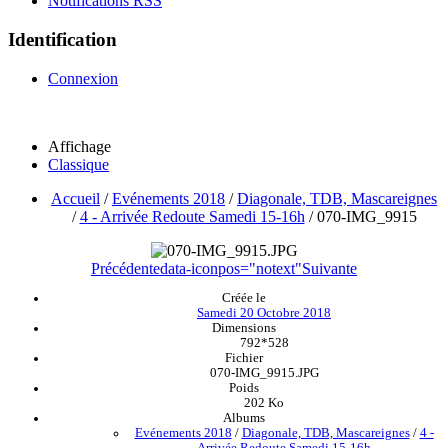
Notifications RSS
Identification
Connexion
Affichage
Classique
Accueil
/
Evénements 2018
/
Diagonale, TDB, Mascareignes
/
4 - Arrivée Redoute Samedi 15-16h
/
070-IMG_9915
Précédente
data-iconpos="notext"
Suivante
Créée le
Samedi 20 Octobre 2018
Dimensions
792*528
Fichier
070-IMG_9915.JPG
Poids
202 Ko
Albums
Evénements 2018
/
Diagonale, TDB, Mascareignes
/
4 -
Arrivée Redoute Samedi 15-16h