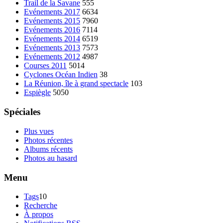
Trail de la Savane
555
Evénements 2017
6634
Evénements 2015
7960
Evénements 2016
7114
Evénements 2014
6519
Evénements 2013
7573
Evénements 2012
4987
Courses 2011
5014
Cyclones Océan Indien
38
La Réunion, île à grand spectacle
103
Espiègle
5050
Spéciales
Plus vues
Photos récentes
Albums récents
Photos au hasard
Menu
Tags
10
Recherche
À propos