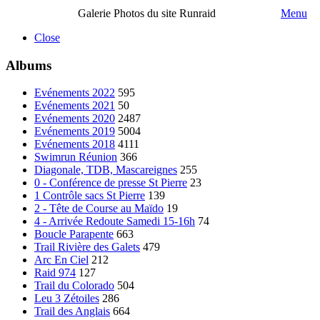
Galerie Photos du site Runraid
Menu
Close
Albums
Evénements 2022
595
Evénements 2021
50
Evénements 2020
2487
Evénements 2019
5004
Evénements 2018
4111
Swimrun Réunion
366
Diagonale, TDB, Mascareignes
255
0 - Conférence de presse St Pierre
23
1 Contrôle sacs St Pierre
139
2 - Tête de Course au Maïdo
19
4 - Arrivée Redoute Samedi 15-16h
74
Boucle Parapente
663
Trail Rivière des Galets
479
Arc En Ciel
212
Raid 974
127
Trail du Colorado
504
Leu 3 Zétoiles
286
Trail des Anglais
664