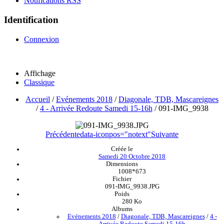
Notifications RSS
Identification
Connexion
Affichage
Classique
Accueil
/
Evénements 2018
/
Diagonale, TDB, Mascareignes
/
4 - Arrivée Redoute Samedi 15-16h
/
091-IMG_9938
Précédente
data-iconpos="notext"
Suivante
Créée le
Samedi 20 Octobre 2018
Dimensions
1008*673
Fichier
091-IMG_9938.JPG
Poids
280 Ko
Albums
Evénements 2018
/
Diagonale, TDB, Mascareignes
/
4 -
Arrivée Redoute Samedi 15-16h