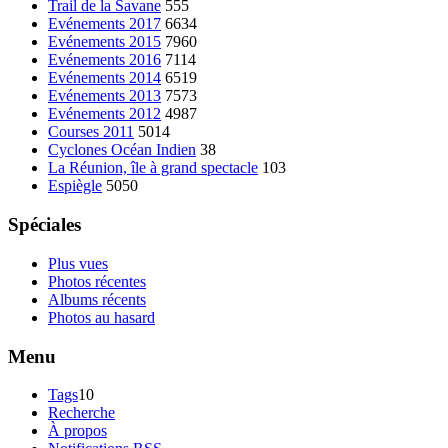
Trail de la Savane
555
Evénements 2017
6634
Evénements 2015
7960
Evénements 2016
7114
Evénements 2014
6519
Evénements 2013
7573
Evénements 2012
4987
Courses 2011
5014
Cyclones Océan Indien
38
La Réunion, île à grand spectacle
103
Espiègle
5050
Spéciales
Plus vues
Photos récentes
Albums récents
Photos au hasard
Menu
Tags
10
Recherche
À propos