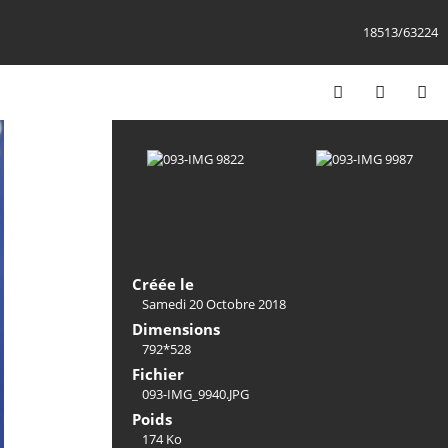
18513/63224
Créée le
Samedi 20 Octobre 2018
Dimensions
792*528
Fichier
093-IMG_9940.JPG
Poids
174 Ko