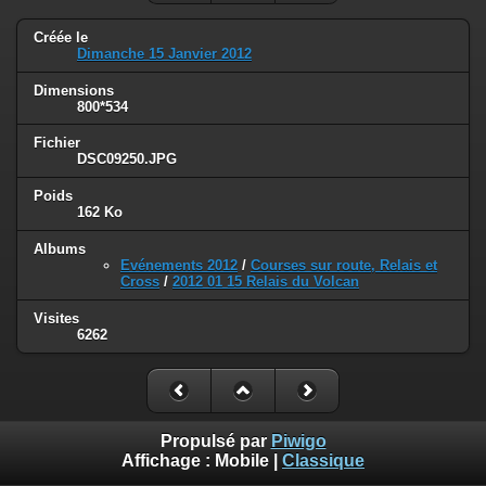
Créée le
Dimanche 15 Janvier 2012
Dimensions
800*534
Fichier
DSC09250.JPG
Poids
162 Ko
Albums
Evénements 2012
/
Courses sur route, Relais et
Cross
/
2012 01 15 Relais du Volcan
Visites
6262
Propulsé par
Piwigo
Affichage :
Mobile
|
Classique