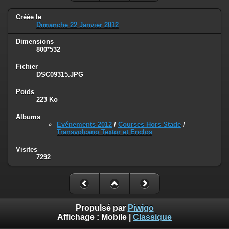
Créée le
Dimanche 22 Janvier 2012
Dimensions
800*532
Fichier
DSC09315.JPG
Poids
223 Ko
Albums
Evénements 2012
/
Courses Hors Stade
/
Transvolcano Textor et Enclos
Visites
7292
Propulsé par
Piwigo
Affichage :
Mobile
|
Classique