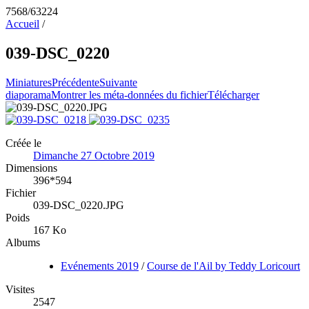
7568/63224
Accueil
/
039-DSC_0220
Miniatures
Précédente
Suivante
diaporama
Montrer les méta-données du fichier
Télécharger
Créée le
Dimanche 27 Octobre 2019
Dimensions
396*594
Fichier
039-DSC_0220.JPG
Poids
167 Ko
Albums
Evénements 2019
/
Course de l'Ail by Teddy Loricourt
Visites
2547