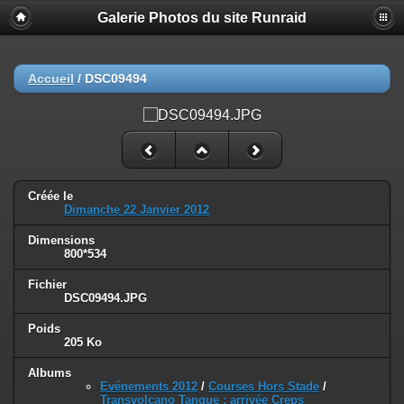
Galerie Photos du site Runraid
Accueil
/
DSC09494
Créée le
Dimanche 22 Janvier 2012
Dimensions
800*534
Fichier
DSC09494.JPG
Poids
205 Ko
Albums
Evénements 2012
/
Courses Hors Stade
/
Transvolcano Tangue : arrivée Creps