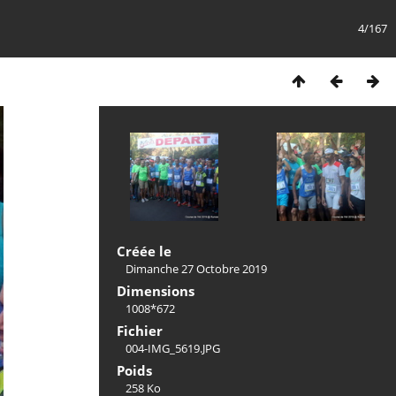
4/167
Créée le
Dimanche 27 Octobre 2019
Dimensions
1008*672
Fichier
004-IMG_5619.JPG
Poids
258 Ko