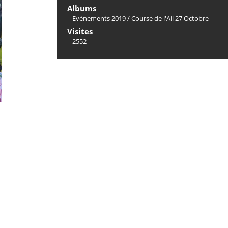
Albums
Evénements 2019
/
Course de l'Ail 27 Octobre
Visites
2552